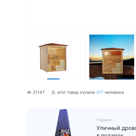
Акриловые
21147
этот товар купили
317
человека
Подарок
Уличный дровя
в подарок