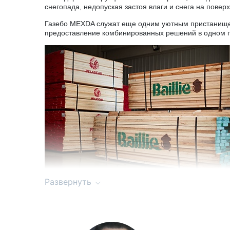
снегопада, недопуская застоя влаги и снега на пове
Газебо MEXDA служат еще одним уютным пристанищем
предоставление комбинированных решений в одном п
Развернуть
Натуральное дерево Mexda
Дерево, применяемое в саунах, поставляетс
соответствуют превосходному качеству сор
по цветовому оттенку, распределению сучко
Использование высококачественного дерева