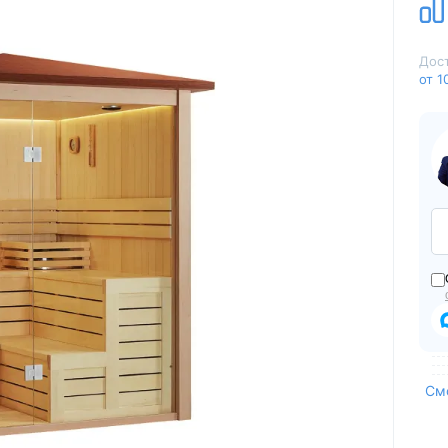
Для семьи
Arctic Spa
Для вечеринок
Sunrans
Дост
Профессиональные
Viking Spa
от 1
Спортивные
Allseas Spa
Бассейны для глэмпингов
Fiinn
Vita Spa
Страна производитель
American Whirlpool
Из Австралии
Treesse
Из Италии
Coast Spas
США
Bellagio
Из Германии
Villeroy & Boch
Из Китая
Wellis
Из Канады
Jazzi Pool
Из Венгрии
JNJ Spas
См
Из Чехии
Sundance Spas
Из Испании
Yokozuna