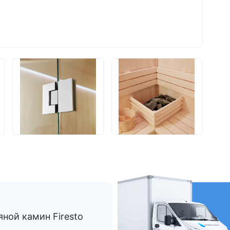
Из Европы
AquaVita
Endless Pool
Bigeer
ной камин Firesto