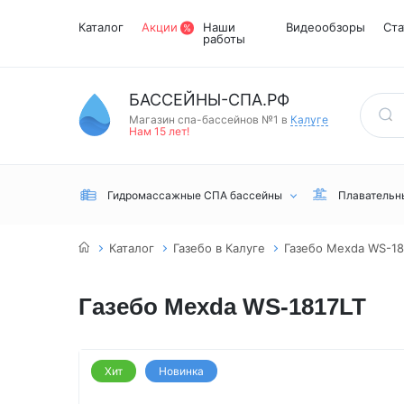
Каталог
Акции
Наши
Видеообзоры
Ста
работы
БАССЕЙНЫ-СПА.РФ
Магазин спа-бассейнов №1 в
Калуге
Нам 15 лет!
Гидромассажные СПА бассейны
Плавательн
Каталог
Газебо в Калуге
Газебо Mexda WS-18
Газебо Mexda WS-1817LT
Встраиваемые
Инфракрасные
Турецкий хамам
Переливные
сауны
Хит
Новинка