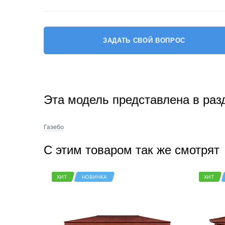
ЗАДАТЬ СВОЙ ВОПРОС
Система сауны
Mexda предлагает различные многофункцио
Эта модель представлена в раз
Большинство систем с Bluetooth, USB, FM и 
системы также могут регулировать настрой
Газебо
время. Различные системы приносят разный
С этим товаром так же смотрят
ХИТ
НОВИНКА
ХИТ