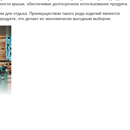
рхности крыши, обеспечивая долгосрочное использование продукта.
 для отдыха. Преимуществом такого рода изделий является
родукте, что делает их экономически выгодным выбором.
я из-за рубежа. Все выбранные нами породы дерева
та А. Качество данного материала может определятьс
в, структуре волокон и другим характеристикам.
 позволяет создавать превосходные и