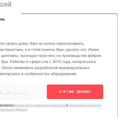
ксей
спа
ля своего дома, Вам не нужно переплачивать.
ктеристики, и я готов помочь Вам сделать это. Имею
и дипломы, проходил практику на производстве фабрик
via Spa. Работаю в сфере спа с 2010 года, интересуюсь
. Лично занимаюсь разработкой индивидуальных
иентируюсь в особенностях оборудования.
я сауны, обладающий возможностью изменения цветов
И Я УЖЕ ЗВОНЮ!
режим. Такой разноцветный свет обеспечивает не
олняется функцией фототерапии, способствующей
асен(на) с
политикой конфиденциальности
и
политикой обработки
сональных данных
.