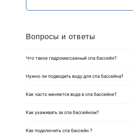
Вопросы и ответы
Что такое гидромассажный спа бассейн?
Культурный камень
Нужно ли подводить воду для спа бассейна?
Газебо оснащена культурным камнем, в том
камнем и так далее. Клиенты могут выбрать
Как часто меняется вода в спа бассейне?
предпочтениями.
Как ухаживать за спа бассейном?
Как подключить спа бассейн ?