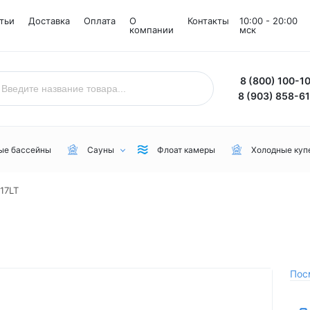
тьи
Доставка
Оплата
О
Контакты
10:00 - 20:00
компании
мск
8 (800) 100-1
8 (903) 858-6
ые бассейны
Сауны
Флоат камеры
Холодные куп
17LT
Назначение
Комнаты
Бренд
Уличные
Снежные комнаты
NordicSpa
Для дачи
Соляные комнаты
Lovia Spa
Для бани или сауны
Joy Spa
Пос
Для коммерческого пользования
MEXDA
Для зимы
Jacuzzi