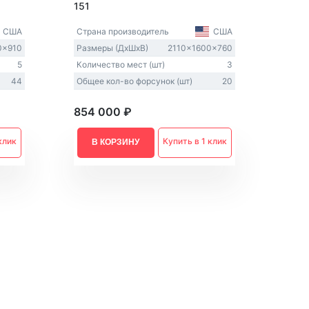
151
США
Страна производитель
США
0x910
Размеры (ДxШxВ)
2110x1600x760
5
Количество мест (шт)
3
44
Общее кол-во форсунок (шт)
20
854 000 ₽
клик
Купить в 1 клик
В КОРЗИНУ