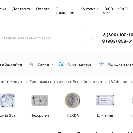
тьи
Доставка
Оплата
О
Контакты
10:00 - 20:00
компании
мск
8 (800) 100-1
8 (903) 858-6
ые бассейны
Сауны
Флоат камеры
Холодные куп
и) в Калуге
Гидромассажные спа-бассейны American Whirlpool в
Назначение
Комнаты
Бренд
Уличные
Снежные комнаты
NordicSpa
Для дачи
Соляные комнаты
Lovia Spa
Lovia Spa
Недорогие
MEXDA
Для зимы
К
Для бани или сауны
Joy Spa
Для коммерческого пользования
MEXDA
Для зимы
Jacuzzi