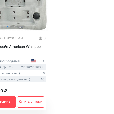
x2110x890мм
6
сейн American Whirlpool
производитель
США
 (ДxШxВ)
2110x2110x890
тво мест (шт)
6
ол-во форсунок (шт)
40
00 ₽
Купить в 1 клик
ОРЗИНУ