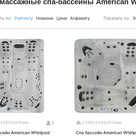
массажные спа-бассейны American Wh
Для семьи
Arctic Spa
Для вечеринок
Sunrans
ть по:
Рейтингу
Новизне
Цене
Алфавиту
Показать по:
9
Профессиональные
Viking Spa
Спортивные
Allseas Spa
Бассейны для глэмпингов
Fiinn
Vita Spa
Страна производитель
American Whirlpool
Из Австралии
Treesse
Из Италии
Coast Spas
США
Bellagio
Из Германии
Villeroy & Boch
Из Китая
Wellis
Из Канады
Jazzi Pool
Из Венгрии
JNJ Spas
Из Чехии
Sundance Spas
0x2310x910мм
2340x2340x910мм
8
Из Испании
Yokozuna
сейн American Whirlpool
Спа бассейн American Whirlp