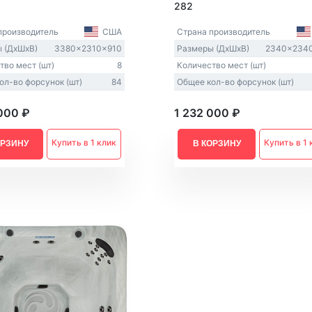
Из Европы
AquaVita
282
Endless Pool
производитель
США
Страна производитель
Bigeer
 (ДxШxВ)
3380x2310x910
Размеры (ДxШxВ)
2340x234
тво мест (шт)
8
Количество мест (шт)
ол-во форсунок (шт)
84
Общее кол-во форсунок (шт)
000 ₽
1 232 000 ₽
Купить в 1 клик
Купить в 1 
ОРЗИНУ
В КОРЗИНУ