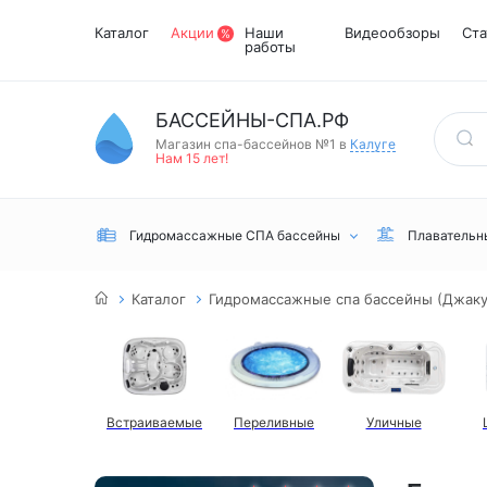
Каталог
Акции
Наши
Видеообзоры
Ста
работы
БАССЕЙНЫ-СПА.РФ
Магазин спа-бассейнов №1 в
Калуге
Нам 15 лет!
Гидромассажные СПА бассейны
Плавательн
Каталог
Гидромассажные спа бассейны (Джакуз
Встраиваемые
Переливные
Уличные
Встраиваемые
Инфракрасные
Турецкий хамам
Переливные
сауны