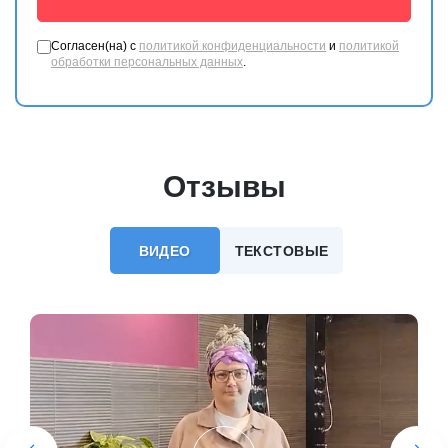
Азаров Алексей
Эксперт в области гидромассажных спа бассейнов
и спа оборудования
Просто позвоните или оставьте свой
номер!
И Я УЖЕ ЗВОНЮ!
Согласен(на) с
политикой конфиденциальности
и
политикой
обработки персональных данных
.
Отзывы