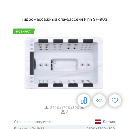
Гидромассажный спа-бассейн Finn SF-903
НОВИНКА
1
/
3
2600x1700x800мм
8
Страна производитель
Латвия
Размеры (ДxШxВ)
2600x1700x800