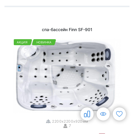
спа-бассейн Finn SF-901
АКЦИЯ
НОВИНКА
1
/
3
2200x2200x920мм
7