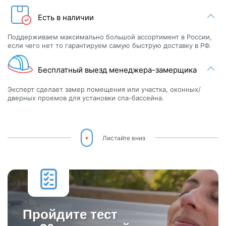
Оформите товар в рассрочку не переплачивая.
Гарантия лучшей цены
Нашли дешевле, пришлите предложение и мы сделаем ещё
больше скидку!
Оплата при получении
Возможен любой способ оплаты (наличными, безналично,
картой) Возможно оформление рассрочки и кредита on-line.
Есть в наличии
Поддерживаем максимально большой ассортимент в России,
если чего нет то гарантируем самую быструю доставку в РФ.
Бесплатный выезд менеджера-замерщика
Эксперт сделает замер помещения или участка, оконных/
дверных проемов для установки спа-бассейна.