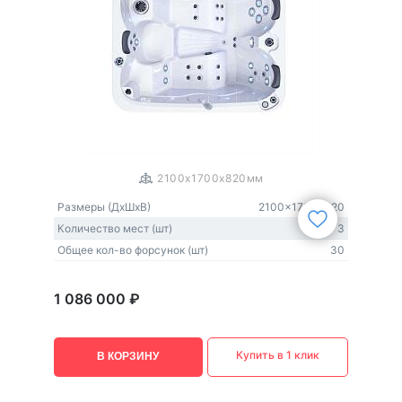
1
/
3
2100x1700x820мм
Размеры (ДxШxВ)
2100x1700x820
Количество мест (шт)
3
Общее кол-во форсунок (шт)
30
1 086 000 ₽
Купить в 1 клик
В КОРЗИНУ