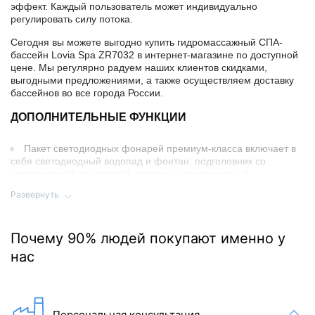
эффект. Каждый пользователь может индивидуально
регулировать силу потока.
Сегодня вы можете выгодно купить гидромассажный СПА-
бассейн Lovia Spa ZR7032 в интернет-магазине по доступной
цене. Мы регулярно радуем наших клиентов скидками,
выгодными предложениями, а также осуществляем доставку
бассейнов во все города России.
ДОПОЛНИТЕЛЬНЫЕ ФУНКЦИИ
Пакет светодиодных фонарей премиум-класса включает в
себя светодиодный водопад и фонтан, подголовник со
светодиодной подсветкой, клапан со светодиодной
подсветкой, светодиодные фонари по краю и подстаканник с
Развернуть
светодиодной подсветкой, угол обшивки подсвечивается
светодиодом;
2 х 2 см. / 2 см. изоляция корпуса/пола/поверхности;
Почему 90% людей покупают именно у
Чехол для spa/ съемная крышка /ступени;
Чехол для тяжелых условий эксплуатации, 13 см.
нас
СТАНДАРТНАЯ ГАРАНТИЯ
10 лет на акриловое покрытие
2 года на оборудование и панель управления
2 года на сантехнические элементы
Персональная консультация