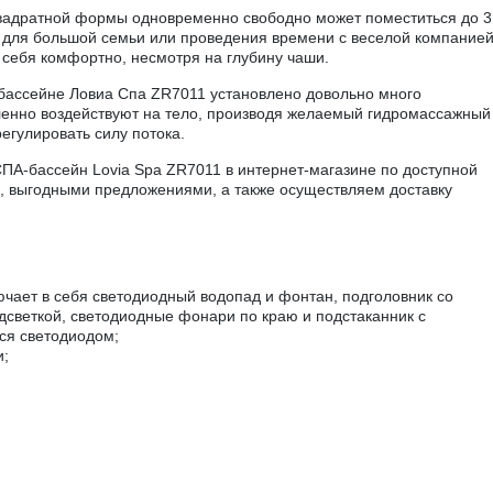
вадратной формы одновременно свободно может поместиться до 3
о для большой семьи или проведения времени с веселой компание
ь себя комфортно, несмотря на глубину чаши.
бассейне Ловиа Спа ZR7011 установлено довольно много
вленно воздействуют на тело, производя желаемый гидромассажный
егулировать силу потока.
ПА-бассейн Lovia Spa ZR7011 в интернет-магазине по доступной
, выгодными предложениями, а также осуществляем доставку
чает в себя светодиодный водопад и фонтан, подголовник со
дсветкой, светодиодные фонари по краю и подстаканник с
ся светодиодом;
и;