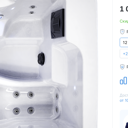
Для семьи
Arctic Spa
1 
Для вечеринок
Sunrans
Ски
Профессиональные
Viking Spa
Спортивные
Allseas Spa
Бассейны для глэмпингов
Fiinn
12
Vita Spa
Страна производитель
American Whirlpool
+2
Из Австралии
Treesse
Из Италии
Coast Spas
США
Bellagio
Из Германии
Villeroy & Boch
Из Китая
Wellis
Дост
Из Канады
Jazzi Pool
от 1
Из Венгрии
JNJ Spas
Из Чехии
Sundance Spas
Из Испании
Yokozuna