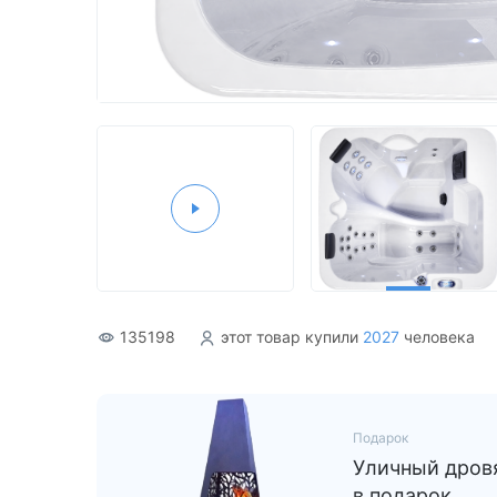
Акриловые
135198
этот товар купили
2027
человека
Подарок
Уличный дровя
в подарок