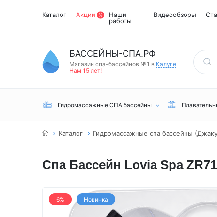
Каталог
Акции
Наши
Видеообзоры
Ста
работы
БАССЕЙНЫ-СПА.РФ
Магазин спа-бассейнов №1 в
Калуге
Нам 15 лет!
Гидромассажные СПА бассейны
Плавательн
Каталог
Гидромассажные спа бассейны (Джакуз
Спа Бассейн Lovia Spa ZR7
Встраиваемые
Инфракрасные
Турецкий хамам
Переливные
сауны
6%
Новинка