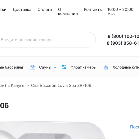
тьи
Доставка
Оплата
О
Контакты
10:00 - 20:00
компании
мск
8 (800) 100-1
8 (903) 858-6
ые бассейны
Сауны
Флоат камеры
Холодные куп
и) в Калуге
Спа Бассейн Lovia Spa ZR7106
Назначение
Комнаты
Бренд
106
Уличные
Снежные комнаты
NordicSpa
Для дачи
Соляные комнаты
Lovia Spa
Для бани или сауны
Joy Spa
Пос
Для коммерческого пользования
MEXDA
Для зимы
Jacuzzi