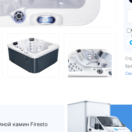
Из Европы
AquaVita
Endless Pool
Bigeer
Ст
Бр
См
ной камин Firesto