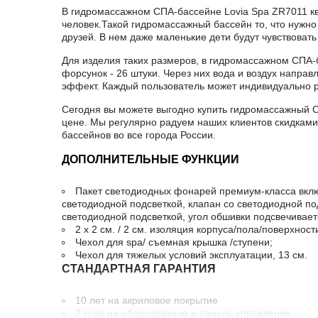
В гидромассажном СПА-бассейне Lovia Spa ZR7011 к
человек.Такой гидромассажный бассейн то, что нужн
друзей. В нем даже маленькие дети будут чувствоват
Для изделия таких размеров, в гидромассажном СПА-
форсунок - 26 штуки. Через них вода и воздух напра
эффект. Каждый пользователь может индивидуально р
Сегодня вы можете выгодно купить гидромассажный С
цене. Мы регулярно радуем наших клиентов скидками
бассейнов во все города России.
ДОПОЛНИТЕЛЬНЫЕ ФУНКЦИИ
Пакет светодиодных фонарей премиум-класса вклю
светодиодной подсветкой, клапан со светодиодной по
светодиодной подсветкой, угол обшивки подсвечивает
2 х 2 см. / 2 см. изоляция корпуса/пола/поверхност
Чехол для spa/ съемная крышка /ступени;
Чехол для тяжелых условий эксплуатации, 13 см.
СТАНДАРТНАЯ ГАРАНТИЯ
10 лет на акриловое покрытие
2 года на оборудование и панель управления