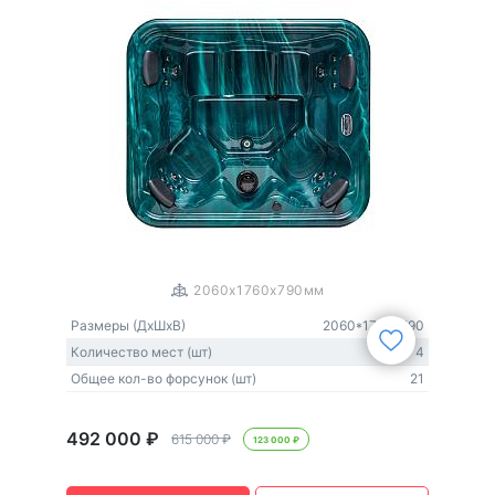
1
/
3
2060x1760x790мм
Размеры (ДxШxВ)
2060*1760*790
Количество мест (шт)
4
Общее кол-во форсунок (шт)
21
492 000 ₽
615 000 ₽
123 000 ₽