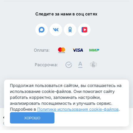
Следите за нами в соц сетях
Оплата:
Рассрочка:
Продолжая пользоваться сайтом, вы соглашаетесь на
© 2026 ООО "Биотроника". Все права защищены
использование cookie-файлов. Они помогают сайту
работать корректно, запоминать настройки,
Политика конфиденциальности
анализировать посещаемость и улучшать сервис.
Политика обработки персональных данных
Подробнее в
Политике использования cookie-файлов
.
Политика использования cookie-файлов
434 000 ₽
ХОРОШО
КУПИТЬ
Не является публичной офертой
Позвонить
MAX
543 000 ₽