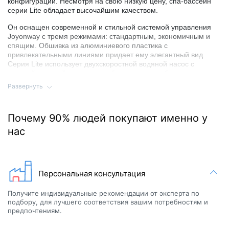
конфигураций. Несмотря на свою низкую цену, спа-бассейн
серии Lite обладает высочайшим качеством.
Он оснащен современной и стильной системой управления
Joyonway с тремя режимами: стандартным, экономичным и
спящим. Обшивка из алюминиевого пластика с
привлекательными линиями придает ему элегантный вид.
Серия Lite использует двухскоростной водяной насос с
высокой и низкой скоростью, обеспечивая удобство и
безопасность для взрослых и детей. Он также оснащен 3-
Развернуть
киловаттным нагревателем, который позволяет поддерживать
комфортную температуру даже в зимнее время. Спа-бассейн
этой серии также имеет фильтр и озонатор, обеспечивающие
Почему 90% людей покупают именно у
чистоту и безопасность воды.
нас
Серия Lite позволяет вам наслаждаться расслабляющим
гидромассажем, потратив меньшую сумму. После
утомительного рабочего дня вы сможете насладиться
мощными массажными струями на спине, сиденье и шее. Или
провести время с семьей, получая удовольствие от спа-
Персональная консультация
процедур в выходные дни.
Получите индивидуальные рекомендации от эксперта по
Прост ли гидромассажный спа-бассейн
подбору, для лучшего соответствия вашим потребностям и
предпочтениям.
WS-095 Lite в использовании и
обслуживании?