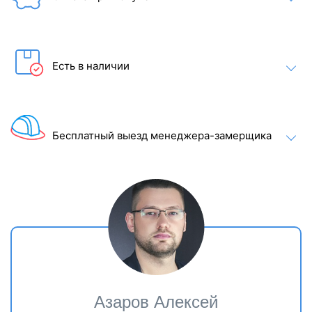
обеспечивает 100% очистку воды без использования
химических веществ. LED-подсветка добавляет стильности и
позволяет использовать бассейн даже в темное время
суток. Струи воздуха и воды улучшают качество массажа и
способствуют хорошему кровообращению в организме
Есть в наличии
благодаря форсункам. Вы можете регулировать направление,
мощность и давление воды или воздуха на форсунках с
помощью электронной системы управления Balboa BP6013G2
+ TP600.
Простой и интуитивно понятный интерфейс позволяет быстро
Бесплатный выезд менеджера-замерщика
настроить спа-бассейн под свои предпочтения и
наслаждаться каждой минутой сеанса.
Цвет чаши:
Азаров Алексей