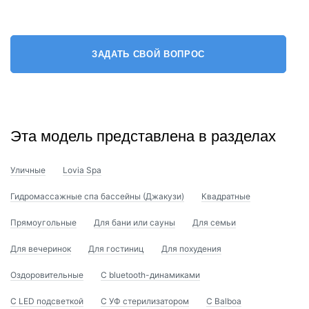
ЗАДАТЬ СВОЙ ВОПРОС
Эта модель представлена в разделах
Уличные
Lovia Spa
Гидромассажные спа бассейны (Джакузи)
Квадратные
Прямоугольные
Для бани или сауны
Для семьи
Для вечеринок
Для гостиниц
Для похудения
Оздоровительные
С bluetooth-динамиками
С LED подсветкой
С УФ стерилизатором
С Balboa