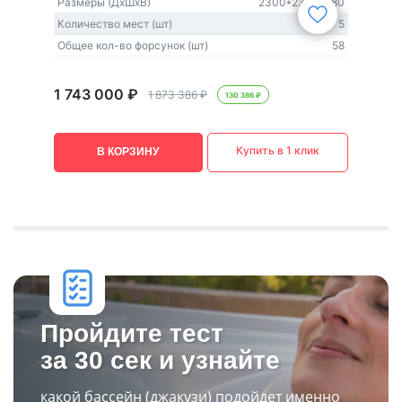
Размеры (ДxШxВ)
2300*2300*880
Количество мест (шт)
5
Общее кол-во форсунок (шт)
58
1 743 000 ₽
1 873 386 ₽
130 386 ₽
Купить в 1 клик
В КОРЗИНУ
Пройдите тест
за 30 сек и узнайте
какой
бассейн (джакузи)
подойдет именно