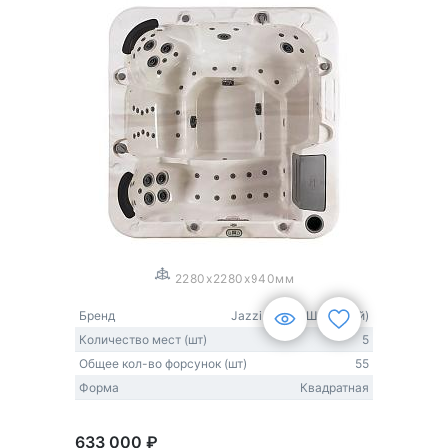
1
/
3
2280x2280x940мм
Бренд
Jazzi Pool (США-Китай)
Количество мест (шт)
5
Общее кол-во форсунок (шт)
55
Форма
Квадратная
633 000 ₽