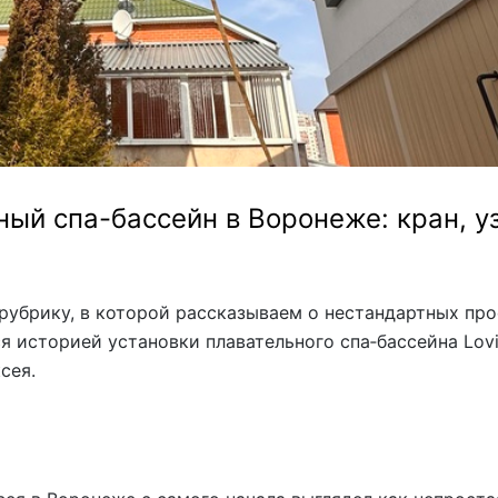
Из Европы
AquaVita
Endless Pool
Bigeer
ный спа-бассейн в Воронеже: кран, у
рубрику, в которой рассказываем о нестандартных про
я историей установки плавательного спа‑бассейна Lov
сея.