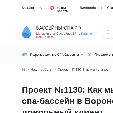
Каталог
Акции
Наши
Видеообзоры
Ста
работы
БАССЕЙНЫ-СПА.РФ
Магазин спа-бассейнов №1 в
Калуге
Нам 15 лет!
Гидромассажные СПА бассейны
Плавательн
Наши работы
Проект №1130: Как мы установил
Проект №1130: Как 
спа-бассейн в Вороне
Встраиваемые
Инфракрасные
Турецкий хамам
Переливные
сауны
довольный клиент