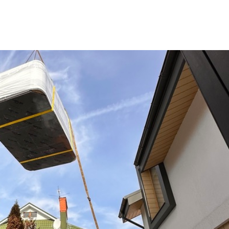
Для семьи
Arctic Spa
Для вечеринок
Sunrans
Профессиональные
Viking Spa
Спортивные
Allseas Spa
Бассейны для глэмпингов
Fiinn
Vita Spa
Страна производитель
American Whirlpool
Из Австралии
Treesse
Из Италии
Coast Spas
США
Bellagio
Из Германии
Villeroy & Boch
Из Китая
Wellis
Из Канады
Jazzi Pool
Из Венгрии
JNJ Spas
Из Чехии
Sundance Spas
Из Испании
Yokozuna