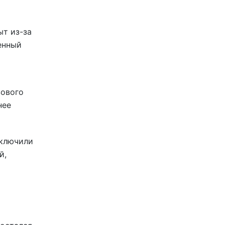
ыт из-за
енный
зового
нее
дключили
й,