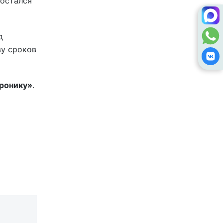
 остался
д
ву сроков
тронику»
.