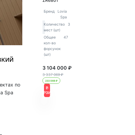
ZR6801
Бренд
Lovia
Spa
Количество
3
мест (шт)
Общее
47
кол-во
форсунок
(шт)
зкий
3 104 000 ₽
3 337 069 ₽
233 069 ₽
ектах по
В
Купить
ia Spa
КОРЗИНУ
в
1
клик