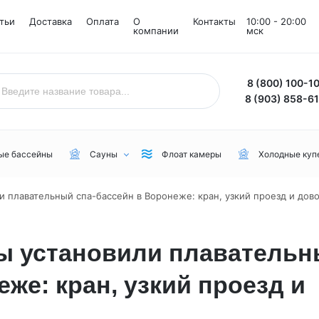
тьи
Доставка
Оплата
О
Контакты
10:00 - 20:00
компании
мск
8 (800) 100-1
8 (903) 858-6
ые бассейны
Сауны
Флоат камеры
Холодные куп
и плавательный спа-бассейн в Воронеже: кран, узкий проезд и дов
Назначение
Комнаты
Бренд
Уличные
Снежные комнаты
NordicSpa
мы установили плаватель
Для дачи
Соляные комнаты
Lovia Spa
же: кран, узкий проезд и
Для бани или сауны
Joy Spa
Для коммерческого пользования
MEXDA
Для зимы
Jacuzzi