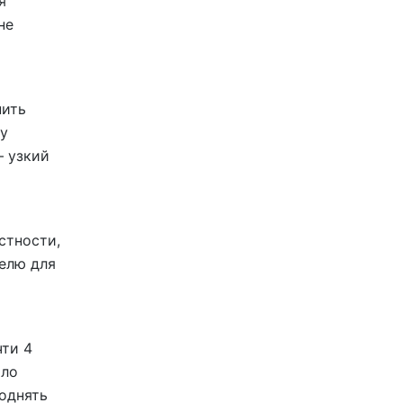
я
не
нить
ту
— узкий
стности,
елю для
чти 4
ыло
однять