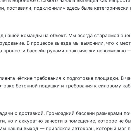
сея в Воронеже с самого начала выглядел как непроста
и, поставили, подключили» здесь была категорически 
 нашей команды на объект. Мы всегда стараемся оце
рудование. В процессе выезда мы выяснили, что к мес
 а пронести бассейн руками практически невозможно 
иента чёткие требования к подготовке площадки. В ча
товке бетонной подушки и требования к силовому каб
дачи с доставкой. Громоздкий бассейн размерами по
ти, но и аккуратно занести в помещение, которое не б
 Мы нашли выход — привлекли автокран, который мог п